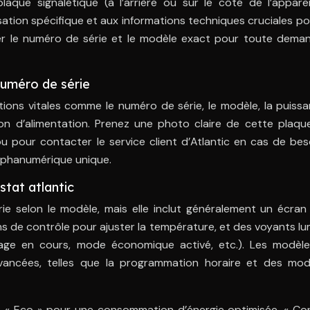
aque signalétique (à l’arrière ou sur le côté de l’apparei
sation spécifique et aux informations techniques cruciales p
noter le numéro de série et le modèle exact pour toute dema
 numéro de série
ions vitales comme le numéro de série, le modèle, la puissa
on d’alimentation. Prenez une photo claire de cette plaqu
 ou pour contacter le service client d’Atlantic en cas de bes
lphanumérique unique.
stat atlantic
ie selon le modèle, mais elle inclut généralement un écran 
ns de contrôle pour ajuster la température, et des voyants l
fage en cours, mode économique activé, etc.). Les modèle
 avancées, telles que la programmation horaire et des mo
 « Eco » pour une consommation d’énergie optimisée, « Con