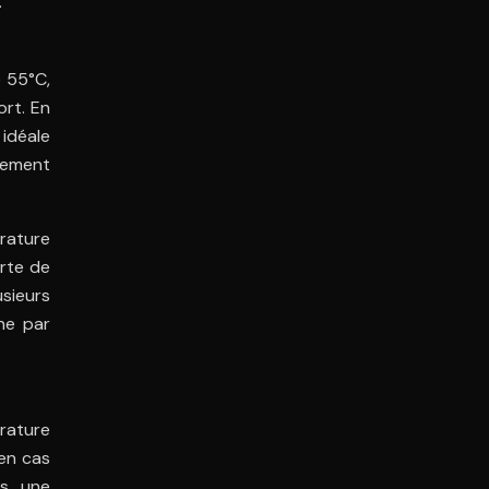
.
 55°C,
rt. En
idéale
rement
érature
erte de
sieurs
he par
érature
en cas
s, une