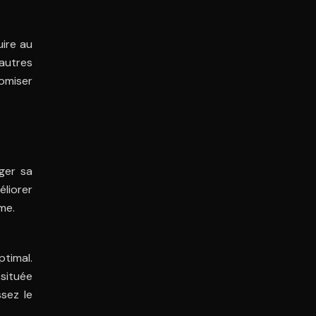
uire au
autres
omiser
ger sa
éliorer
me.
ptimal.
située
ssez le