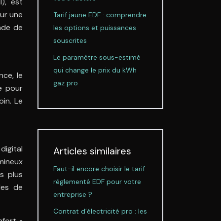
l), est
our une
Tarif jaune EDF : comprendre
nde de
les options et puissances
souscrites
Le paramètre sous-estimé
qui change le prix du kWh
nce, le
gaz pro
e pour
oin. Le
digital
Articles similaires
umineux
Faut-il encore choisir le tarif
s plus
réglementé EDF pour votre
des de
entreprise ?
Contrat d’électricité pro : les
fort »