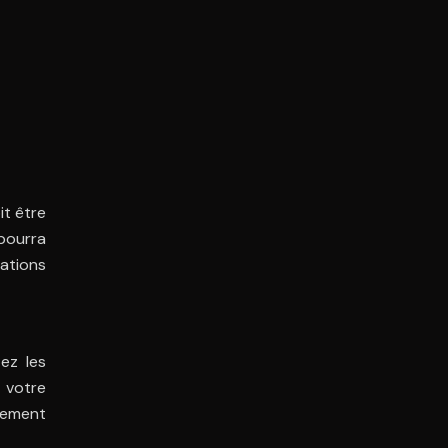
it être
 pourra
ations
ez les
 votre
ssement