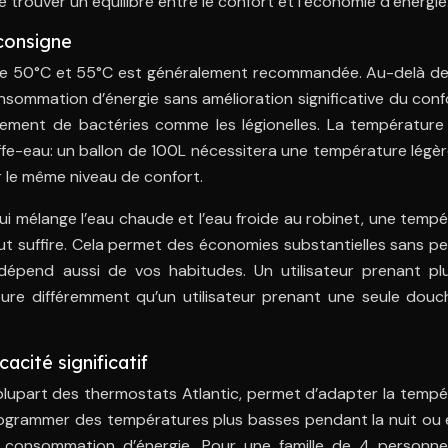
 trouver un équilibre entre le confort et l’économie d’énergie
consigne
re 50°C et 55°C est généralement recommandée. Au-delà de
ommation d’énergie sans amélioration significative du confo
ement de bactéries comme les légionelles. La température 
e-eau: un ballon de 100L nécessitera une température légè
 le même niveau de confort.
qui mélange l’eau chaude et l’eau froide au robinet, une temp
ut suffire. Cela permet des économies substantielles sans p
dépend aussi de vos habitudes. Un utilisateur prenant plu
ure différemment qu’un utilisateur prenant une seule douc
acité significatif
 plupart des thermostats Atlantic, permet d’adapter la temp
programmer des températures plus basses pendant la nuit ou 
e consommation d’énergie. Pour une famille de 4 personne