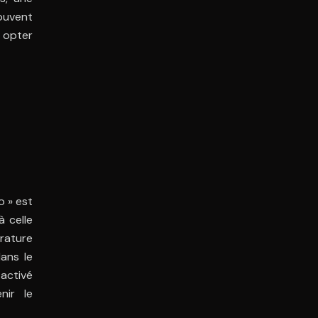
ouvent
a opter
o » est
 celle
rature
ans le
 activé
nir le