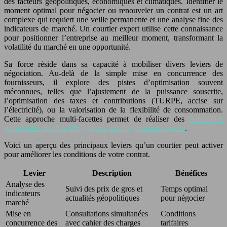
des facteurs géopolitiques, économiques et climatiques. Identifier le
moment optimal pour négocier ou renouveler un contrat est un art
complexe qui requiert une veille permanente et une analyse fine des
indicateurs de marché. Un courtier expert utilise cette connaissance
pour positionner l’entreprise au meilleur moment, transformant la
volatilité du marché en une opportunité.
Sa force réside dans sa capacité à mobiliser divers leviers de
négociation. Au-delà de la simple mise en concurrence des
fournisseurs, il explore des pistes d’optimisation souvent
méconnues, telles que l’ajustement de la puissance souscrite,
l’optimisation des taxes et contributions (TURPE, accise sur
l’électricité), ou la valorisation de la flexibilité de consommation.
Cette approche multi-facettes permet de réaliser des
économies
potentielles de 15 à 30% grâce à une négociation experte
.
Voici un aperçu des principaux leviers qu’un courtier peut activer
pour améliorer les conditions de votre contrat.
Levier
Description
Bénéfices
Analyse des
Suivi des prix de gros et
Temps optimal
indicateurs
actualités géopolitiques
pour négocier
marché
Mise en
Consultations simultanées
Conditions
concurrence des
avec cahier des charges
tarifaires