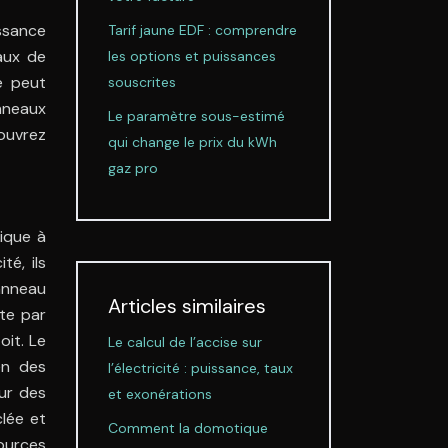
issance
Tarif jaune EDF : comprendre
aux de
les options et puissances
e peut
souscrites
nneaux
Le paramètre sous-estimé
couvrez
qui change le prix du kWh
gaz pro
lique à
té, ils
panneau
Articles similaires
ite par
oit. Le
Le calcul de l’accise sur
en des
l’électricité : puissance, taux
our des
et exonérations
lée et
Comment la domotique
sources