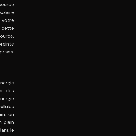
 source
olaire
 votre
t cette
source.
reinte
prises.
nergie
er des
énergie
ellules
um, un
n plein
dans le