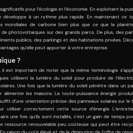
significatifs pour l’écologie et l’économie. En exploitant la pu
 développe à un rythme plus rapide. En maintenant ce t
ons mondiales de carbone bien plus que ce que la planèt
e de photovoltaïques sur des grands parcs. De plus, des pa
iments publics, des parkings et des habitations privées. Dé
vantages qu’elle peut apporter à votre entreprise.
aïque ?
, il est important de noter que la même terminologie s’app
es utilisent la lumière du soleil pour produire de l’électrici
olaires. Une fois que la lumière du soleil pénètre dans un 
our alimenter les maisons. La toute-puissance énergie produ
uffit d’une orientation précise des panneaux solaires sur le t
r utiliser correctement cette source d’énergie. L’entreti
re une fois qu’ils sont installés, c’est un gain de temps p
e ressource renouvelable peu coûteuse qui peut être recyc
 En raison du coût élevé et de la diminution de l’offre de res