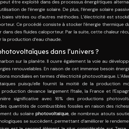
peut être exploité dans des processus énergétiques alternat
tilisation de l’énergie solaire. De plus, l’énergie solaire passi
 baies vitrées ou d’autres méthodes. L’électricité est stock
loporteur. Ce procédé consiste à stocker l’énergie thermique du
 dans des fluides caloporteur. Par la suite, cette chaleur ré
r la production d’eau chaude.
hotovoltaïques dans l’univers ?
harbon sur la planète. Il ouvre également la voie au dévelo
nergies renouvelables. En raison de cet immense besoin énerg
ions mondiales en termes d’électricité photovoltaïque. L’Al
aïques puisqu’elle fournit la moitié de la production mo
production devance largement l’Italie, la France et l’Espag
ière significative avec 16% des productions photovolt
des quantités de combustibles fossiles en raison des riche
pement du solaire
photovoltaïque
, de nombreux atouts souti
hnologiques se succèdent, permettant d’améliorer le rendem
licium est le second élément le plus considérable sur Terre,