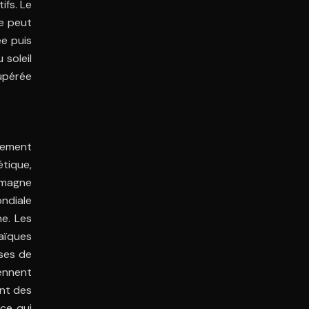
ifs. Le
ve peut
ée puis
 soleil
cupérée
ppement
étique,
lemagne
ndiale
ne. Les
aïques
sses de
ennent
ent des
 ce qui